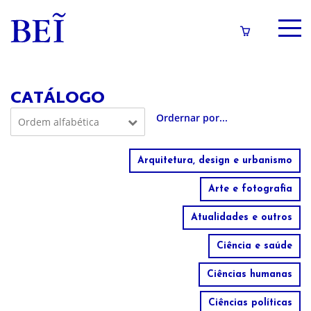
a
SOBRE
CATÁLOGO
CATÁLOGO
Ordem alfabética
CONTEÚDOS
Ordem alfabética
IMPRENSA
Arquitetura, design e urbanismo
Valor
Arte e fotografia
Novidades
LOGIN/CADASTRO
Atualidades e outros
Ciência e saúde
Ciências humanas
Ciências políticas