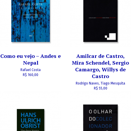
Como eu vejo – Andes e
Amilcar de Castro,
Nepal
Mira Schendel, Sergio
Camargo, Willys de
Rafael Costa
Castro
R$ 160,00
Rodrigo Naves, Tiago Mesquita
R$ 55,00