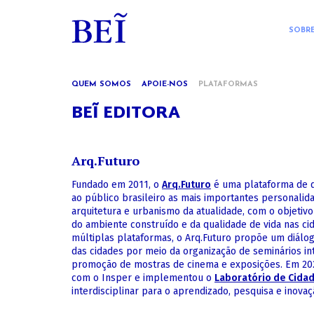
SOBR
QUEM SOMOS
APOIE-NOS
PLATAFORMAS
BEĨ EDITORA
Arq.Futuro
Fundado em 2011, o
Arq.Futuro
é uma plataforma de d
ao público brasileiro as mais importantes personalid
arquitetura e urbanismo da atualidade, com o objetivo
do ambiente construído e da qualidade de vida nas ci
múltiplas plataformas, o Arq.Futuro propõe um diálo
das cidades por meio da organização de seminários inte
promoção de mostras de cinema e exposições. Em 2020
com o Insper e implementou o
Laboratório de Cida
interdisciplinar para o aprendizado, pesquisa e inovaç