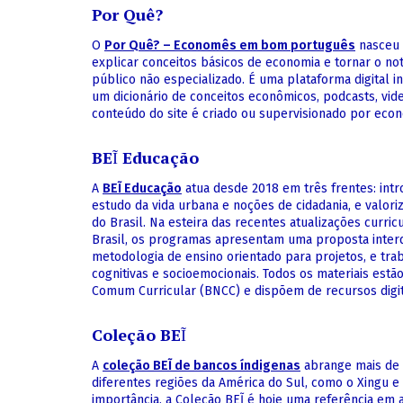
Por Quê?
O
Por Quê? – Economês em bom português
nasceu 
explicar conceitos básicos de economia e tornar o not
público não especializado. É uma plataforma digital 
um dicionário de conceitos econômicos, podcasts, vid
conteúdo do site é criado ou supervisionado por econ
BEĨ Educação
A
BEĨ Educação
atua desde 2018 em três frentes: intr
estudo da vida urbana e noções de cidadania, e valori
do Brasil. Na esteira das recentes atualizações curric
Brasil, os programas apresentam uma proposta interdi
metodologia de ensino orientado para projetos, e tr
cognitivas e socioemocionais. Todos os materiais estã
Comum Curricular (BNCC) e dispõem de recursos digita
Coleção BEĨ
A
coleção BEĨ de bancos índigenas
abrange mais de 
diferentes regiões da América do Sul, como o Xingu e
importância, a Coleção BEĨ é hoje uma referência em a