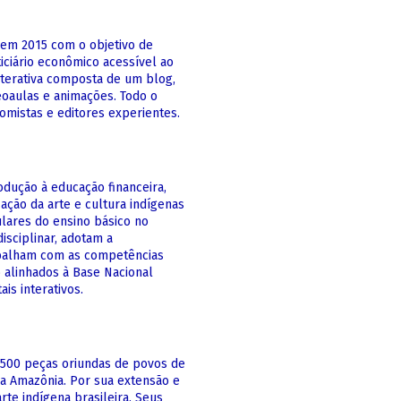
em 2015 com o objetivo de
iciário econômico acessível ao
interativa composta de um blog,
eoaulas e animações. Todo o
omistas e editores experientes.
odução à educação financeira,
zação da arte e cultura indígenas
ulares do ensino básico no
sciplinar, adotam a
abalham com as competências
o alinhados à Base Nacional
is interativos.
500 peças oriundas de povos de
 a Amazônia. Por sua extensão e
rte indígena brasileira. Seus