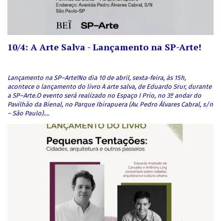
Resenhas
Promoções
10/4: A Arte Salva - Lançamento na SP-Arte!
Notícias
EVENTOS
Lançamento na SP–Arte!No dia 10 de abril, sexta-feira, às 15h,
Autores
acontece o lançamento do livro A arte salva, de Eduardo Srur, durante
a SP–Arte.O evento será realizado no Espaço I Prio, no 3º andar do
Pavilhão da Bienal, no Parque Ibirapuera (Av. Pedro Álvares Cabral, s/n
Mensagens
– São Paulo)....
E-BOOKS
AUDIOBOOK
Exposições
PRÉ-VENDA
ARTE AFRICANA