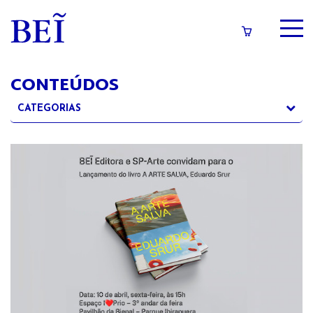
SOBRE
CONTEÚDOS
CATÁLOGO
CATEGORIAS
CONTEÚDOS
Categorias
IMPRENSA
Povos Indígenas
Manifesto
LOGIN/CADASTRO
Releases
Feiras
Lançamentos
Avisos e mensagens