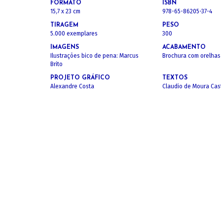
FORMATO
ISBN
15,7 x 23 cm
978-65-86205-37-4
TIRAGEM
PESO
5.000 exemplares
300
IMAGENS
ACABAMENTO
Ilustrações bico de pena: Marcus
Brochura com orelhas
Brito
PROJETO GRÁFICO
TEXTOS
Alexandre Costa
Claudio de Moura Cas