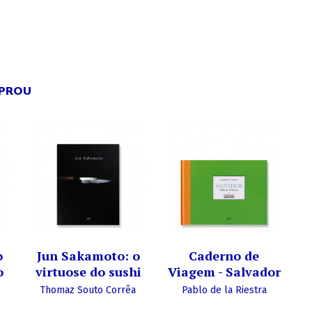
MPROU
o
Jun Sakamoto: o
Caderno de
o
virtuose do sushi
Viagem - Salvador
Thomaz Souto Corrêa
Pablo de la Riestra