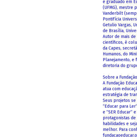
é graduado em Ec
(UFMG), mestre p
Vanderbilt (semp
Pontifícia Univer
Getulio Vargas, U
de Brasília, Uni
Autor de mais de 
científicos, é col
da Capes, secret
Humanos, do Mini
Planejamento, e 
diretoria do grup
Sobre a Fundaçã
A Fundação Educa
atua com educaçã
estratégia de tr
Seus projetos se
“Educar para Ler
e “SER Educar” e
protagonistas de
habilidades e se
melhor. Para con
fundacaoeducar.o