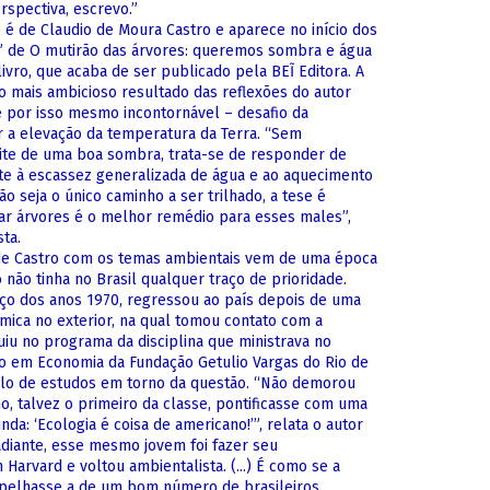
rspectiva, escrevo.”
 é de Claudio de Moura Castro e aparece no início dos
 de O mutirão das árvores: queremos sombra e água
livro, que acaba de ser publicado pela BEĨ Editora. A
o mais ambicioso resultado das reflexões do autor
e por isso mesmo incontornável – desafio da
er a elevação da temperatura da Terra. “Sem
ite de uma boa sombra, trata-se de responder de
e à escassez generalizada de água e ao aquecimento
o seja o único caminho a ser trilhado, a tese é
tar árvores é o melhor remédio para esses males”,
ta.
de Castro com os temas ambientais vem de uma época
não tinha no Brasil qualquer traço de prioridade.
o dos anos 1970, regressou ao país depois de uma
ica no exterior, na qual tomou contato com a
luiu no programa da disciplina que ministrava no
o em Economia da Fundação Getulio Vargas do Rio de
ulo de estudos em torno da questão. “Não demorou
o, talvez o primeiro da classe, pontificasse com uma
nda: ‘Ecologia é coisa de americano!’”, relata o autor
adiante, esse mesmo jovem foi fazer seu
arvard e voltou ambientalista. (...) É como se a
espelhasse a de um bom número de brasileiros.