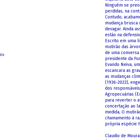
Ninguém se preo
perdidas, na con
Contudo, acabam
mudança brusca n
devagar. Ainda a
estão na defensiv
Escrito em uma li
mutirão das árvo
de uma conversa 
tro
presidente da Fu
Evando Neiva, um
escancara as gra
as mudanças climá
(1936-2023), eng
dos responsáveis
Agropecuárias (Em
para reverter o 
concertação ao la
medida, O mutirã
chamamento à raz
própria espécie 
Claudio de Moura 