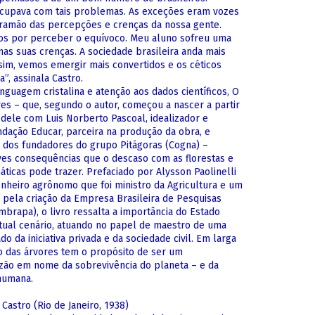
cupava com tais problemas. As exceções eram vozes
tramão das percepções e crenças da nossa gente.
os por perceber o equívoco. Meu aluno sofreu uma
as suas crenças. A sociedade brasileira anda mais
ssim, vemos emergir mais convertidos e os céticos
a”, assinala Castro.
nguagem cristalina e atenção aos dados científicos, O
res – que, segundo o autor, começou a nascer a partir
dele com Luis Norberto Pascoal, idealizador e
ndação Educar, parceira na produção da obra, e
 dos fundadores do grupo Pitágoras (Cogna) –
ves consequências que o descaso com as florestas e
ticas pode trazer. Prefaciado por Alysson Paolinelli
enheiro agrônomo que foi ministro da Agricultura e um
 pela criação da Empresa Brasileira de Pesquisas
brapa), o livro ressalta a importância do Estado
atual cenário, atuando no papel de maestro de uma
do da iniciativa privada e da sociedade civil. Em larga
o das árvores tem o propósito de ser um
ão em nome da sobrevivência do planeta – e da
humana.
Castro (Rio de Janeiro, 1938)