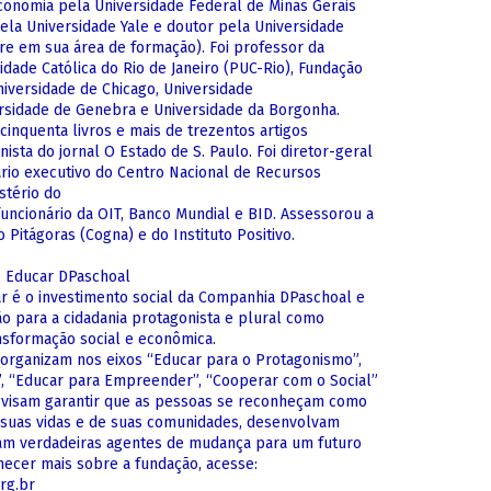
onomia pela Universidade Federal de Minas Gerais
ela Universidade Yale e doutor pela Universidade
re em sua área de formação). Foi professor da
sidade Católica do Rio de Janeiro (PUC-Rio), Fundação
niversidade de Chicago, Universidade
versidade de Genebra e Universidade da Borgonha.
cinquenta livros e mais de trezentos artigos
unista do jornal O Estado de S. Paulo. Foi diretor-geral
ário executivo do Centro Nacional de Recursos
stério do
funcionário da OIT, Banco Mundial e BID. Assessorou a
o Pitágoras (Cogna) e do Instituto Positivo.
o Educar DPaschoal
r é o investimento social da Companhia DPaschoal e
o para a cidadania protagonista e plural como
ansformação social e econômica.
 organizam nos eixos “Educar para o Protagonismo”,
”, “Educar para Empreender”, “Cooperar com o Social”
 visam garantir que as pessoas se reconheçam como
 suas vidas e de suas comunidades, desenvolvam
jam verdadeiras agentes de mudança para um futuro
hecer mais sobre a fundação, acesse:
rg.br