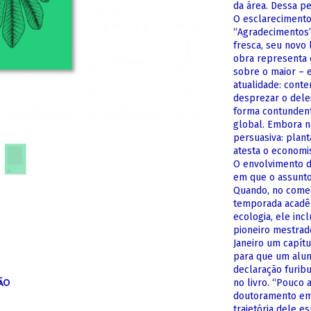
da área. Dessa pe
O esclarecimento
“Agradecimentos”
fresca, seu novo 
obra representa 
sobre o maior – 
atualidade: cont
desprezar o dele
forma contundent
global. Embora nã
persuasiva: plan
atesta o economis
O envolvimento 
em que o assunto 
Quando, no começ
temporada acadêm
ecologia, ele inc
pioneiro mestrad
Janeiro um capít
para que um alun
declaração furibu
no livro. “Pouco 
ÃO
doutoramento em H
trajetória dele 