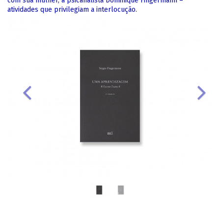
com sua mulher, a psicanalista Dominique Fingermann –
atividades que privilegiam a interlocução.