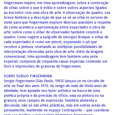
Fingermann inquire, em Uma aprendizagem, sobre a construção
do olhar, sobre o que é estilo e sobre outros aspectos ligados
ao encontro com uma obra de arte. A observação do quadro, sua
breve história e a descrição do que se vê ao olhá-lo servem de
mote para que Fingermann explore diversas questões a respeito
de como acontece a aproximação entre espectador e obra de
arte; sobre como o olhar do observador também constrói o
quadro. Como sugere a epígrafe de Georges Braque: o olhar de
cada espectador é como um pincel, espanando o pó que
recobre a pintura, revelando as múltiplas possibilidades de
interpretação oferecidas pela obra de arte. Além da tiragem
convencional, Uma aprendizagem tem também uma série
especial, composta de cinquenta caixas especiais contendo um
livro e impressões de gravuras de Fingermann.
SOBRE SERGIO FINGERMANN
Sergio Fingermann (São Paulo, 1953) lançou-se no circuito de
arte no final dos anos 1970. Ao longo de mais de trinta anos de
atividade, tem apoiado seu fazer artístico na busca de uma
poética própria e da precisão do ofício, seja na pintura ou na
gravura, seus campos de expressão. Também alimenta a
discussão, não só nas artes plásticas, mas em outras áreas do
pensamento, mantendo no espaço Contraponto – que coordena