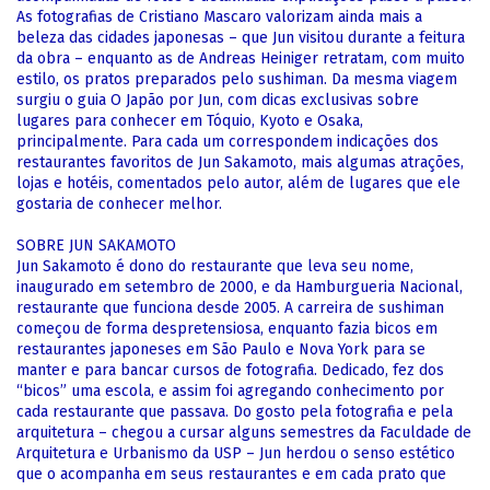
As fotografias de Cristiano Mascaro valorizam ainda mais a
beleza das cidades japonesas – que Jun visitou durante a feitura
da obra – enquanto as de Andreas Heiniger retratam, com muito
estilo, os pratos preparados pelo sushiman. Da mesma viagem
surgiu o guia O Japão por Jun, com dicas exclusivas sobre
lugares para conhecer em Tóquio, Kyoto e Osaka,
principalmente. Para cada um correspondem indicações dos
restaurantes favoritos de Jun Sakamoto, mais algumas atrações,
lojas e hotéis, comentados pelo autor, além de lugares que ele
gostaria de conhecer melhor.
SOBRE JUN SAKAMOTO
Jun Sakamoto é dono do restaurante que leva seu nome,
inaugurado em setembro de 2000, e da Hamburgueria Nacional,
restaurante que funciona desde 2005. A carreira de sushiman
começou de forma despretensiosa, enquanto fazia bicos em
restaurantes japoneses em São Paulo e Nova York para se
manter e para bancar cursos de fotografia. Dedicado, fez dos
“bicos” uma escola, e assim foi agregando conhecimento por
cada restaurante que passava. Do gosto pela fotografia e pela
arquitetura – chegou a cursar alguns semestres da Faculdade de
Arquitetura e Urbanismo da USP – Jun herdou o senso estético
que o acompanha em seus restaurantes e em cada prato que