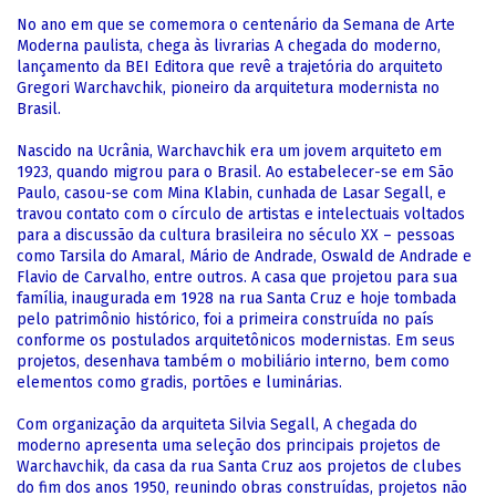
No ano em que se comemora o centenário da Semana de Arte
Moderna paulista, chega às livrarias A chegada do moderno,
lançamento da BEI Editora que revê a trajetória do arquiteto
Gregori Warchavchik, pioneiro da arquitetura modernista no
Brasil.
Nascido na Ucrânia, Warchavchik era um jovem arquiteto em
1923, quando migrou para o Brasil. Ao estabelecer-se em São
Paulo, casou-se com Mina Klabin, cunhada de Lasar Segall, e
travou contato com o círculo de artistas e intelectuais voltados
para a discussão da cultura brasileira no século XX – pessoas
como Tarsila do Amaral, Mário de Andrade, Oswald de Andrade e
Flavio de Carvalho, entre outros. A casa que projetou para sua
família, inaugurada em 1928 na rua Santa Cruz e hoje tombada
pelo patrimônio histórico, foi a primeira construída no país
conforme os postulados arquitetônicos modernistas. Em seus
projetos, desenhava também o mobiliário interno, bem como
elementos como gradis, portões e luminárias.
Com organização da arquiteta Silvia Segall, A chegada do
moderno apresenta uma seleção dos principais projetos de
Warchavchik, da casa da rua Santa Cruz aos projetos de clubes
do fim dos anos 1950, reunindo obras construídas, projetos não