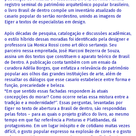
registro seminal do patrimônio arquitetônico popular brasileiro,
o livro Brasil de dentro compõe um inventário atualizado do
casario popular do sertão nordestino, unindo as imagens de
Eiger a textos de especialistas em design.
Após décadas de pesquisa, catalogação e discussões acadêmicas,
o estilo híbrido dessas moradias foi identificado pela designer e
professora Lia Monica Rossi como art déco sertanejo. Seu
parceiro nessa empreitada, José Marconi Bezerra de Souza,
assina um dos textos que constituem o aparato teórico de Brasil
de Dentro. A publicação conta também com um ensaio da
curadora Adélia Borges, que enfatiza a relevância do patrimônio
popular aos olhos das grandes instituições de arte, além de
ressaltar os diálogos que esse casario estabelece entre forma e
função, precariedade e beleza.
"Em que sentido essas fachadas respondem às atuais
concepções do morar? Como ocorre nelas essa mistura entre a
tradição e a modernidade?”. Essas perguntas, levantadas por
Eiger no texto de abertura a Brasil de dentro, são respondidas
pelas fotos – para as quais o projeto gráfico do livro, ao mesmo
tempo em que faz referência a Pinturas e Platibandas, dá
protagonismo. Em um lugar inóspito e de cotidiano muitas vezes
difícil, o gosto popular expresso na explosão de cores e o gosto