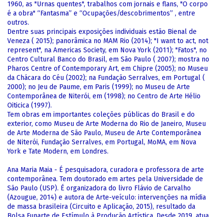
1960, as "Urnas quentes", trabalhos com jornais e flans, "O corpo
é a obra" “Fantasma” e “Ocupações/descobrimentos” , entre
outros.
Dentre suas principais exposições individuais estão Bienal de
Veneza ( 2015); panorâmica no MAM Rio (2014); "I want to act, not
represent", na Americas Society, em Nova York (2011); "Fatos", no
Centro Cultural Banco do Brasil, em São Paulo ( 2007); mostra no
Pharos Centre of Contemporary Art, em Chipre (2005); no Museu
da Chácara do Céu (2002); na Fundação Serralves, em Portugal (
2000); no Jeu de Paume, em Paris (1999); no Museu de Arte
Contemporânea de Niterói, em (1998); no Centro de Arte Hélio
Oiticica (1997).
Tem obras em importantes coleções públicas do Brasil e do
exterior, como Museu de Arte Moderna do Rio de Janeiro, Museu
de Arte Moderna de São Paulo, Museu de Arte Contemporânea
de Niterói, Fundação Serralves, em Portugal, MoMA, em Nova
York e Tate Modern, em Londres.
Ana Maria Maia - É pesquisadora, curadora e professora de arte
contemporânea. Tem doutorado em artes pela Universidade de
São Paulo (USP). É organizadora do livro Flávio de Carvalho
(Azougue, 2014) e autora de Arte-veículo: intervenções na mídia
de massa brasileira (Circuito e Aplicação, 2015), resultado da
Bolsa Funarte de Estímulo à Produção Artística. Desde 2019, atua