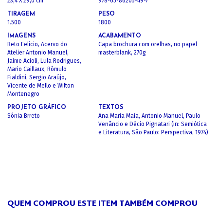
23,4 X 29,0 cm
978-65-86205-49-7
TIRAGEM
PESO
1.500
1800
IMAGENS
ACABAMENTO
Beto Felicio, Acervo do
Capa brochura com orelhas, no papel
Atelier Antonio Manuel,
masterblank, 270g
Jaime Acioli, Lula Rodrigues,
Mario Caillaux, Rômulo
Fialdini, Sergio Araújo,
Vicente de Mello e Wilton
Montenegro
PROJETO GRÁFICO
TEXTOS
Sônia Brreto
Ana Maria Maia, Antonio Manuel, Paulo
Venâncio e Décio Pignatari (in: Semiótica
e Literatura, São Paulo: Perspectiva, 1974)
QUEM COMPROU ESTE ITEM TAMBÉM COMPROU