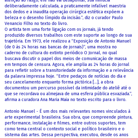
atenção ao rasgo; ele não vai desapontar, sua minúcia
deliberadamente calculada, a praticamente infalível maestria
dos dedos e a inaudita operação cirúrgica estética expõem a
beleza e o desenho límpido da incisão.”, diz o curador Paulo
Venancio Filho no texto do livro.
O artista tem uma forte ligação com os jornais, já tendo
produzido diversos trabalhos com este suporte ao longo de sua
trajetória. Em 1973, ele realizou a “Exposição de Antonio Manuel
(de 0 às 24 horas nas bancas de jornais)”, uma mostra no
caderno de cultura do extinto periódico O Jornal, no qual
buscava discutir o papel dos meios de comunicação de massa
em tempos de censura. Agora, ele amplia as 24 horas do jornal
para refletir sobre a transitoriedade da informação e a relevância
da palavra impressa hoje. “Entre pedaços de notícias do dia e
seu cancelamento enquanto forma pictórica [...], a obra
documentou um percurso possível da intimidade do ateliê até o
que se recordava ou almejava de uma esfera pública esvaziada.”,
afirma a curadora Ana Maria Maia no texto escrito para o livro.
Antonio Manuel - É um dos mais relevantes nomes vinculados à
arte experimental brasileira. Sua obra, que compreende pintura,
performance, instalação e filmes, entre outros suportes, tem
como tema central o contexto social e político brasileiro e o
sistema das artes. Dessa perspectiva, executou, desde os anos