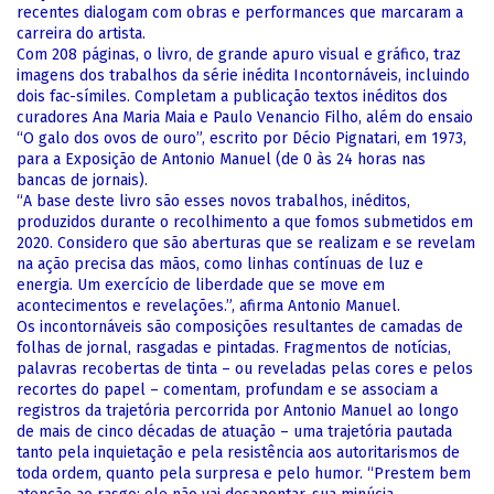
recentes dialogam com obras e performances que marcaram a
carreira do artista.
Com 208 páginas, o livro, de grande apuro visual e gráfico, traz
imagens dos trabalhos da série inédita Incontornáveis, incluindo
dois fac-símiles. Completam a publicação textos inéditos dos
curadores Ana Maria Maia e Paulo Venancio Filho, além do ensaio
“O galo dos ovos de ouro”, escrito por Décio Pignatari, em 1973,
para a Exposição de Antonio Manuel (de 0 às 24 horas nas
bancas de jornais).
“A base deste livro são esses novos trabalhos, inéditos,
produzidos durante o recolhimento a que fomos submetidos em
2020. Considero que são aberturas que se realizam e se revelam
na ação precisa das mãos, como linhas contínuas de luz e
energia. Um exercício de liberdade que se move em
acontecimentos e revelações.”, afirma Antonio Manuel.
Os incontornáveis são composições resultantes de camadas de
folhas de jornal, rasgadas e pintadas. Fragmentos de notícias,
palavras recobertas de tinta – ou reveladas pelas cores e pelos
recortes do papel – comentam, profundam e se associam a
registros da trajetória percorrida por Antonio Manuel ao longo
de mais de cinco décadas de atuação – uma trajetória pautada
tanto pela inquietação e pela resistência aos autoritarismos de
toda ordem, quanto pela surpresa e pelo humor. “Prestem bem