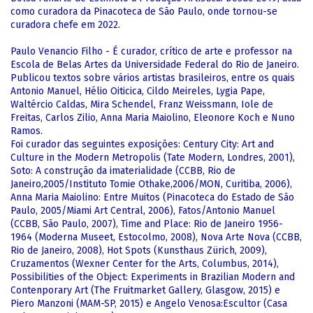
como curadora da Pinacoteca de São Paulo, onde tornou-se
curadora chefe em 2022.
Paulo Venancio Filho - É curador, crítico de arte e professor na
Escola de Belas Artes da Universidade Federal do Rio de Janeiro.
Publicou textos sobre vários artistas brasileiros, entre os quais
Antonio Manuel, Hélio Oiticica, Cildo Meireles, Lygia Pape,
Waltércio Caldas, Mira Schendel, Franz Weissmann, Iole de
Freitas, Carlos Zilio, Anna Maria Maiolino, Eleonore Koch e Nuno
Ramos.
Foi curador das seguintes exposições: Century City: Art and
Culture in the Modern Metropolis (Tate Modern, Londres, 2001),
Soto: A construção da imaterialidade (CCBB, Rio de
Janeiro,2005/Instituto Tomie Othake,2006/MON, Curitiba, 2006),
Anna Maria Maiolino: Entre Muitos (Pinacoteca do Estado de São
Paulo, 2005/Miami Art Central, 2006), Fatos/Antonio Manuel
(CCBB, São Paulo, 2007), Time and Place: Rio de Janeiro 1956-
1964 (Moderna Museet, Estocolmo, 2008), Nova Arte Nova (CCBB,
Rio de Janeiro, 2008), Hot Spots (Kunsthaus Zürich, 2009),
Cruzamentos (Wexner Center for the Arts, Columbus, 2014),
Possibilities of the Object: Experiments in Brazilian Modern and
Contenporary Art (The Fruitmarket Gallery, Glasgow, 2015) e
Piero Manzoni (MAM-SP, 2015) e Angelo Venosa:Escultor (Casa