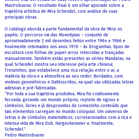
Mastrobuono. O resultado final é um olhar apurado sobre a
trajetória artística de Mira Schendel, com análise de suas
principais obras.
O catálogo aborda a parte fundamental da obra de Mira: os
papéis. O percurso vai das Monotipias – conjunto de
aproximadamente 2 mil desenhos feitos entre 1964 e 1966 e
finalmente retomados nos anos 1970 – às Droguinhas, tipos de
escultura com folhas de papel-arroz retorcidas e trançadas
manualmente. Também estão presentes as séries Mandalas, na
qual Schendel mostra seu interesse pela arte chinesa;
Trenzinhos, que estabelece uma rica relação entre o ar, a
matéria da obra e a atmosfera ao seu redor; Bordados, com
motivos geométricos e Datiloscritos, na qual são utilizadas letras
adesivas e pré-fabricadas.
“Por toda a sua trajetória produtiva, Mira foi criativamente
fecunda, gerando um mundo próprio, repleto de signos e
símbolos, livres e já desprovidos do comezinho conteúdo que
tais elementos carregam no mundo coloquial. Um universo de
letras e de símbolos matemáticos, correlacionados com a rica e
intensa vida de Mira Dub, Hargeshemeier e, finalmente,
Schendel.”
Pedro Mastrobuono