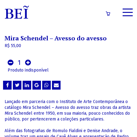
SOBRE
Mira Schendel – Avesso do avesso
CATÁLOGO
R$ 55,00
CONTEÚDOS
1
IMPRENSA
Produto indisponível
LOGIN/CADASTRO
Lançado em parceria com o Instituto de Arte Contemporânea o
catálogo Mira Schendel – Avesso do avesso traz obras da artista
Mira Schendel entre 1950, em sua maioria, pouco conhecidos do
público, por pertencerem a coleções particulares.
Além das fotografias de Romulo Fialdini e Denise Andrade, o
volume traz um ensaio de Cauê Alves e apresentação de Pedro